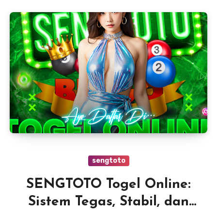
sengtoto
SENGTOTO Togel Online:
Sistem Tegas, Stabil, dan