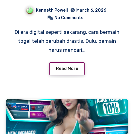
Pecinta Permainan Angka
Kenneth Powell
March 6, 2026
No Comments
Di era digital seperti sekarang, cara bermain
togel telah berubah drastis. Dulu, pemain
harus mencari…
Read More