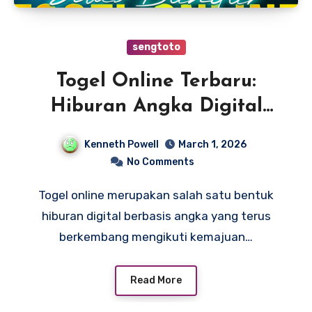
sengtoto
Togel Online Terbaru:
Hiburan Angka Digital
yang Praktis dan Semakin
Kenneth Powell
March 1, 2026
Digemari
No Comments
Togel online merupakan salah satu bentuk
hiburan digital berbasis angka yang terus
berkembang mengikuti kemajuan…
Read More