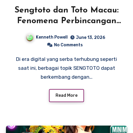
Sengtoto dan Toto Macau:
Fenomena Perbincangan
Digital yang Menarik
Kenneth Powell
June 13, 2026
Perhatian Komunitas
No Comments
Online
Di era digital yang serba terhubung seperti
saat ini, berbagai topik SENGTOTO dapat
berkembang dengan…
Read More