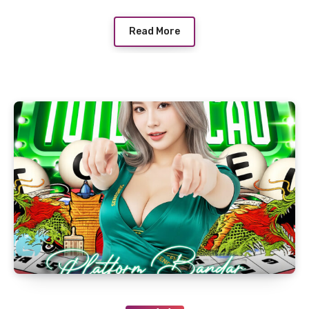
Read More