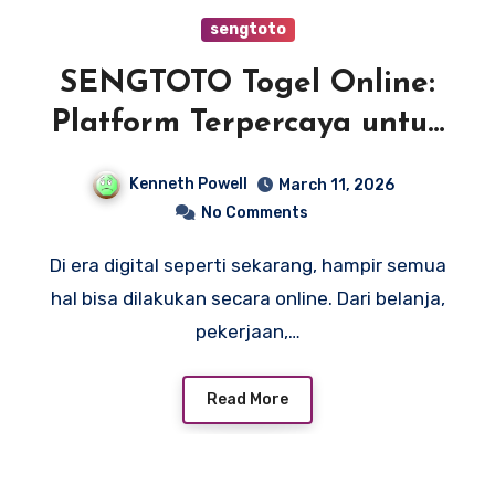
sengtoto
SENGTOTO Togel Online:
Platform Terpercaya untuk
Pecinta Permainan Angka
Kenneth Powell
March 11, 2026
No Comments
Di era digital seperti sekarang, hampir semua
hal bisa dilakukan secara online. Dari belanja,
pekerjaan,…
Read More