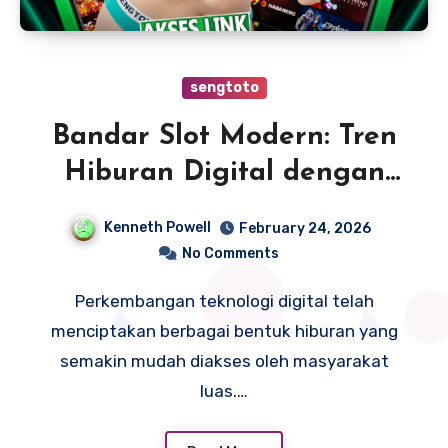
sengtoto
Bandar Slot Modern: Tren
Hiburan Digital dengan
Fitur Lengkap dan Akses
Kenneth Powell
February 24, 2026
Fleksibel
No Comments
Perkembangan teknologi digital telah
menciptakan berbagai bentuk hiburan yang
semakin mudah diakses oleh masyarakat
luas.…