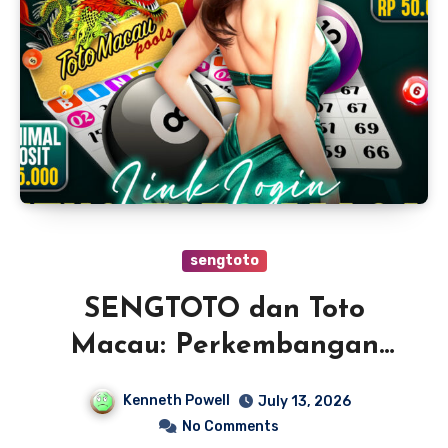
sengtoto
SENGTOTO dan Toto
Macau: Perkembangan
Informasi Digital dalam
Kenneth Powell
July 13, 2026
Perubahan Dunia Online
No Comments