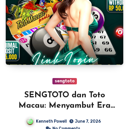
sengtoto
SENGTOTO dan Toto
Macau: Menyambut Era
Baru Platform Digital
Kenneth Powell
June 7, 2026
dengan Pengalaman
No Comments