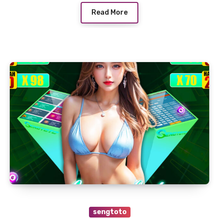
Read More
sengtoto