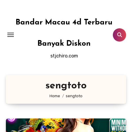
Skip
to
content
Bandar Macau 4d Terbaru
Banyak Diskon
stjchiro.com
sengtoto
Home
sengtoto