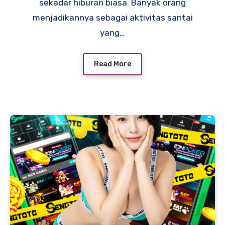
sekadar hiburan biasa. Banyak orang
menjadikannya sebagai aktivitas santai
yang…
Read More