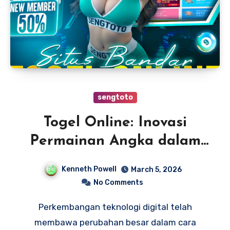
sengtoto
Togel Online: Inovasi
Permainan Angka dalam
Platform Digital yang
Kenneth Powell
March 5, 2026
Praktis dan Modern
No Comments
Perkembangan teknologi digital telah
membawa perubahan besar dalam cara