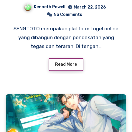
Fokus pada Pengalaman
Kenneth Powell
March 22, 2026
Pengguna
No Comments
SENGTOTO merupakan platform togel online
yang dibangun dengan pendekatan yang
tegas dan terarah. Di tengah…
Read More