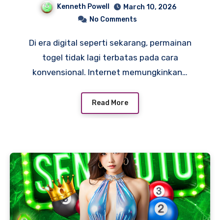
Kenneth Powell
March 10, 2026
No Comments
Di era digital seperti sekarang, permainan
togel tidak lagi terbatas pada cara
konvensional. Internet memungkinkan…
Read More