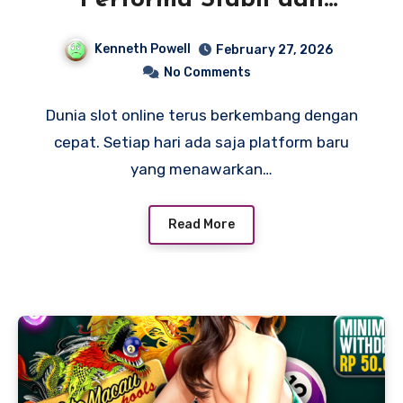
Peluang yang Terjaga di
Kenneth Powell
February 27, 2026
Setiap Putaran
No Comments
Dunia slot online terus berkembang dengan
cepat. Setiap hari ada saja platform baru
yang menawarkan…
Read More