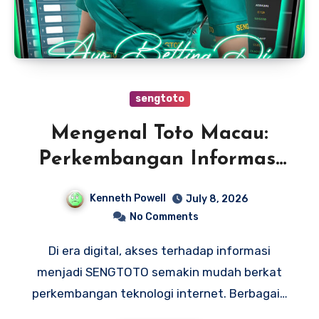
sengtoto
Mengenal Toto Macau:
Perkembangan Informasi
Digital dan Cara
Kenneth Powell
July 8, 2026
Masyarakat Mengakses
No Comments
Data Secara Modern
Di era digital, akses terhadap informasi
menjadi SENGTOTO semakin mudah berkat
perkembangan teknologi internet. Berbagai…