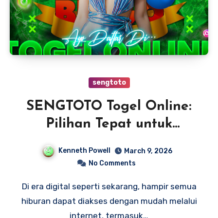
sengtoto
SENGTOTO Togel Online:
Pilihan Tepat untuk
Pengalaman Bermain
Kenneth Powell
March 9, 2026
Angka yang Praktis dan
No Comments
Seru
Di era digital seperti sekarang, hampir semua
hiburan dapat diakses dengan mudah melalui
internet, termasuk…