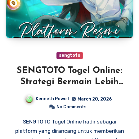
sengtoto
SENGTOTO Togel Online:
Strategi Bermain Lebih
Terarah, Efisien, dan
Kenneth Powell
March 20, 2026
Terkontrol
No Comments
SENGTOTO Togel Online hadir sebagai
platform yang dirancang untuk memberikan