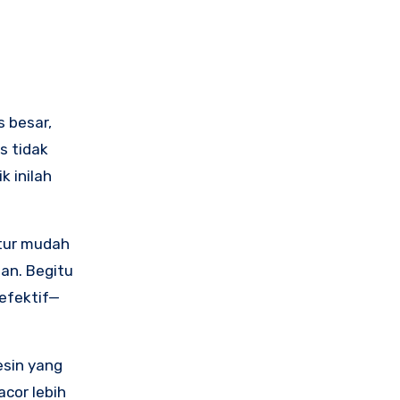
 besar,
s tidak
k inilah
.
itur mudah
an. Begitu
efektif—
esin yang
acor lebih