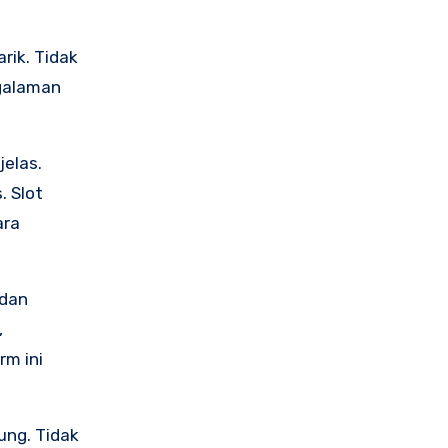
rik. Tidak
galaman
jelas.
 Slot
ara
 dan
,
m ini
ung. Tidak