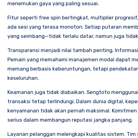
menemukan gaya yang paling sesuai.
Fitur seperti free spin bertingkat, multiplier progre
ada sesi yang terasa monoton. Setiap putaran mem
yang seimbang—tidak terlalu datar, namun juga tidak
Transparansi menjadi nilai tambah penting. Informas
Pemain yang memahami manajemen modal dapat menja
memang berbasis keberuntungan, tetapi pendekatan
keseluruhan.
Keamanan juga tidak diabaikan. Sengtoto menggunak
transaksi tetap terlindungi. Dalam dunia digital, k
kenyamanan tidak akan pernah maksimal. Komitmen 
serius dalam membangun reputasi jangka panjang.
Layanan pelanggan melengkapi kualitas sistem. Tim 