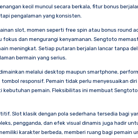
nangan kecil muncul secara berkala, fitur bonus berjala
tetapi pengalaman yang konsisten.
ainan slot, momen seperti free spin atau bonus round ad
gu fokus dan mengurangi kenyamanan. Sengtoto memast
main meningkat. Setiap putaran berjalan lancar tanpa de
alaman bermain yang serius.
ik dimainkan melalui desktop maupun smartphone, perfo
an tombol responsif. Pemain tidak perlu menyesuaikan dir
i kebutuhan pemain. Fleksibilitas ini membuat Sengtoto
titif. Slot klasik dengan pola sederhana tersedia bagi ya
pleks, pengganda, dan efek visual dinamis juga hadir un
 memiliki karakter berbeda, memberi ruang bagi pemain u