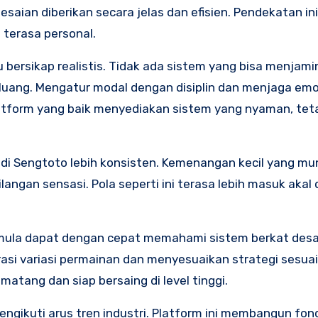
saian diberikan secara jelas dan efisien. Pendekatan ini
terasa personal.
bersikap realistis. Tidak ada sistem yang bisa menjami
luang. Mengatur modal dengan disiplin dan menjaga emo
latform yang baik menyediakan sistem yang nyaman, tet
 Sengtoto lebih konsisten. Kemenangan kecil yang mu
angan sensasi. Pola seperti ini terasa lebih masuk akal
Pemula dapat dengan cepat memahami sistem berkat desa
si variasi permainan dan menyesuaikan strategi sesuai
tang dan siap bersaing di level tinggi.
ngikuti arus tren industri. Platform ini membangun fond