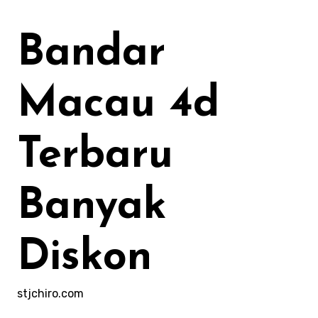
Skip
to
Bandar
content
Macau 4d
Terbaru
Banyak
Diskon
stjchiro.com