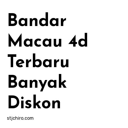
Skip
to
Bandar
content
Macau 4d
Terbaru
Banyak
Diskon
stjchiro.com