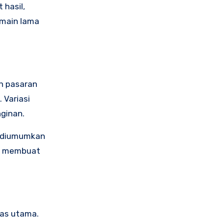
hasil,
emain lama
h pasaran
 Variasi
ginan.
n diumumkan
ni membuat
tas utama.