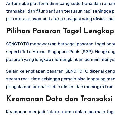
Antarmuka platform dirancang sederhana dan ramah 
transaksi, dan fitur bantuan tersusun rapi sehingg
pun merasa nyaman karena navigasi yang efisien mem
Pilihan Pasaran Togel Lengkap 
SENGTOTO menawarkan berbagai pasaran togel populer
seperti Toto Macau, Singapore Pools (SGP), Hongkong 
pasaran yang lengkap memungkinkan pemain menyesua
Selain kelengkapan pasaran, SENGTOTO dikenal den
secara real-time sehingga pemain bisa langsung m
pengalaman bermain lebih efisien dan meningkatkan
Keamanan Data dan Transaksi 
Keamanan menjadi faktor utama dalam bermain togel