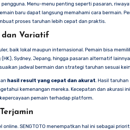
pengguna. Menu-menu penting seperti pasaran, riwayat 
a pemain baru dapat langsung memahami cara bermain. P
buat proses taruhan lebih cepat dan praktis.
dan Variatif
, baik lokal maupun internasional. Pemain bisa memili
(HK), Sydney, Jepang, hingga pasaran alternatif lainnya.
ikan jadwal bermain dan strategi taruhan sesuai kein
gan
hasil result yang cepat dan akurat
. Hasil taruha
engetahui kemenangan mereka. Kecepatan dan akurasi i
 kepercayaan pemain terhadap platform.
Terjamin
 online. SENGTOTO menempatkan hal ini sebagai priori