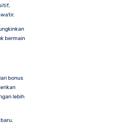
tif,
watir.
ungkinkan
uk bermain
ari bonus
erikan
ngan lebih
baru.