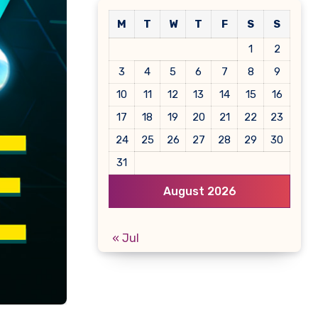
M
T
W
T
F
S
S
1
2
3
4
5
6
7
8
9
10
11
12
13
14
15
16
17
18
19
20
21
22
23
24
25
26
27
28
29
30
31
August 2026
« Jul