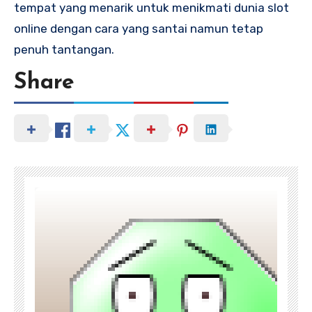
tempat yang menarik untuk menikmati dunia slot
online dengan cara yang santai namun tetap
penuh tantangan.
Share