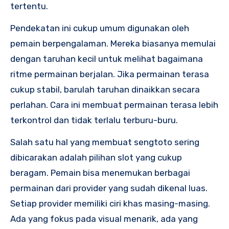
tertentu.
Pendekatan ini cukup umum digunakan oleh
pemain berpengalaman. Mereka biasanya memulai
dengan taruhan kecil untuk melihat bagaimana
ritme permainan berjalan. Jika permainan terasa
cukup stabil, barulah taruhan dinaikkan secara
perlahan. Cara ini membuat permainan terasa lebih
terkontrol dan tidak terlalu terburu-buru.
Salah satu hal yang membuat sengtoto sering
dibicarakan adalah pilihan slot yang cukup
beragam. Pemain bisa menemukan berbagai
permainan dari provider yang sudah dikenal luas.
Setiap provider memiliki ciri khas masing-masing.
Ada yang fokus pada visual menarik, ada yang