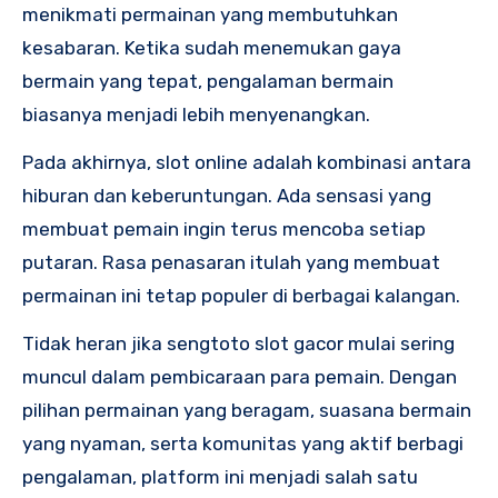
menikmati permainan yang membutuhkan
kesabaran. Ketika sudah menemukan gaya
bermain yang tepat, pengalaman bermain
biasanya menjadi lebih menyenangkan.
Pada akhirnya, slot online adalah kombinasi antara
hiburan dan keberuntungan. Ada sensasi yang
membuat pemain ingin terus mencoba setiap
putaran. Rasa penasaran itulah yang membuat
permainan ini tetap populer di berbagai kalangan.
Tidak heran jika sengtoto slot gacor mulai sering
muncul dalam pembicaraan para pemain. Dengan
pilihan permainan yang beragam, suasana bermain
yang nyaman, serta komunitas yang aktif berbagi
pengalaman, platform ini menjadi salah satu