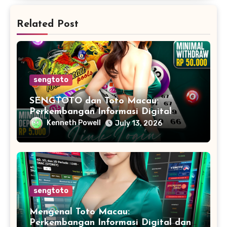
Related Post
sengtoto
SENGTOTO dan Toto Macau:
Perkembangan Informasi Digital
dalam Perubahan Dunia Online
Kenneth Powell
July 13, 2026
sengtoto
Mengenal Toto Macau:
Perkembangan Informasi Digital dan