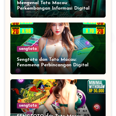
Mengenal Toto Macau:
Perkembangan Informasi Digital
dan Cara Masyarakat Mengakses
Data Secara Modern
sengtoto
Sengtoto dan Toto Macau:
Fenomena Perbincangan Digital
yang Menarik Perhatian Komunitas
Online
sengtoto