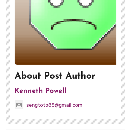
About Post Author
Kenneth Powell
sengtoto88@gmail.com