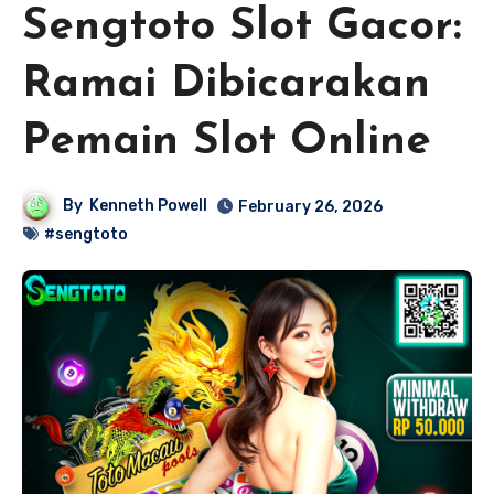
Sengtoto Slot Gacor:
Ramai Dibicarakan
Pemain Slot Online
By
Kenneth Powell
February 26, 2026
#sengtoto