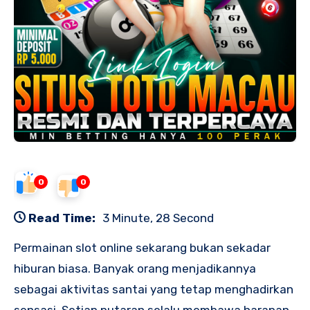
0
0
Read Time:
3 Minute, 28 Second
Permainan slot online sekarang bukan sekadar
hiburan biasa. Banyak orang menjadikannya
sebagai aktivitas santai yang tetap menghadirkan
sensasi. Setiap putaran selalu membawa harapan