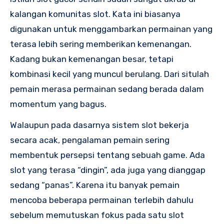
kalangan komunitas slot. Kata ini biasanya
digunakan untuk menggambarkan permainan yang
terasa lebih sering memberikan kemenangan.
Kadang bukan kemenangan besar, tetapi
kombinasi kecil yang muncul berulang. Dari situlah
pemain merasa permainan sedang berada dalam
momentum yang bagus.
Walaupun pada dasarnya sistem slot bekerja
secara acak, pengalaman pemain sering
membentuk persepsi tentang sebuah game. Ada
slot yang terasa “dingin”, ada juga yang dianggap
sedang “panas”. Karena itu banyak pemain
mencoba beberapa permainan terlebih dahulu
sebelum memutuskan fokus pada satu slot