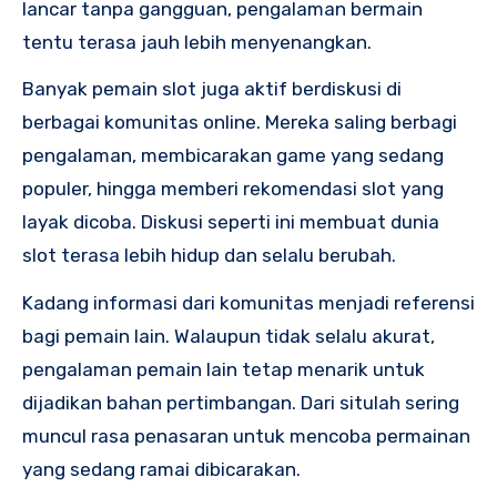
lancar tanpa gangguan, pengalaman bermain
tentu terasa jauh lebih menyenangkan.
Banyak pemain slot juga aktif berdiskusi di
berbagai komunitas online. Mereka saling berbagi
pengalaman, membicarakan game yang sedang
populer, hingga memberi rekomendasi slot yang
layak dicoba. Diskusi seperti ini membuat dunia
slot terasa lebih hidup dan selalu berubah.
Kadang informasi dari komunitas menjadi referensi
bagi pemain lain. Walaupun tidak selalu akurat,
pengalaman pemain lain tetap menarik untuk
dijadikan bahan pertimbangan. Dari situlah sering
muncul rasa penasaran untuk mencoba permainan
yang sedang ramai dibicarakan.