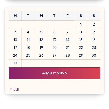
M
T
W
T
F
S
S
1
2
3
4
5
6
7
8
9
10
11
12
13
14
15
16
17
18
19
20
21
22
23
24
25
26
27
28
29
30
31
August 2026
« Jul