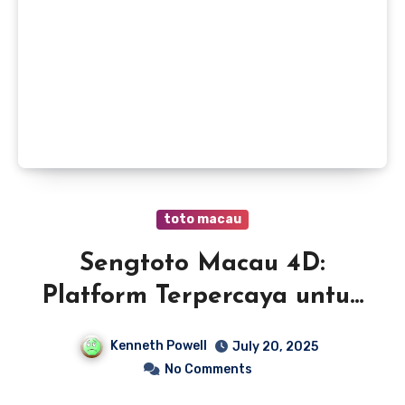
toto macau
Sengtoto Macau 4D:
Platform Terpercaya untuk
Nikmati Sensasi Togel
Kenneth Powell
July 20, 2025
Online dengan Peluang
No Comments
Menang Besar