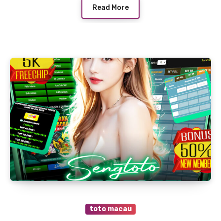
Read More
toto macau