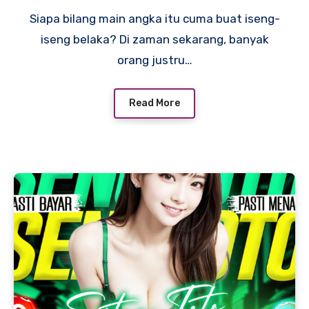
Siapa bilang main angka itu cuma buat iseng-
iseng belaka? Di zaman sekarang, banyak
orang justru…
Read More