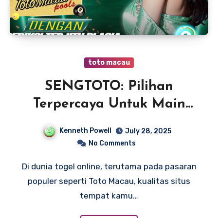
toto macau
SENGTOTO: Pilihan
Terpercaya Untuk Main
Toto Macau dengan
Kenneth Powell
July 28, 2025
Keamanan dan
No Comments
Kemudahan
Di dunia togel online, terutama pada pasaran
populer seperti Toto Macau, kualitas situs
tempat kamu…