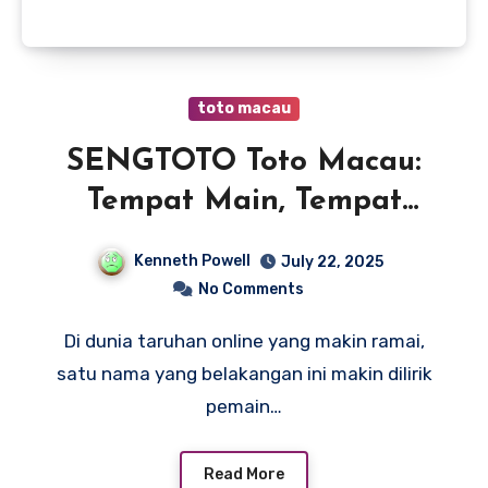
toto macau
SENGTOTO Toto Macau:
Tempat Main, Tempat
Menang
Kenneth Powell
July 22, 2025
No Comments
Di dunia taruhan online yang makin ramai,
satu nama yang belakangan ini makin dilirik
pemain…
Read More