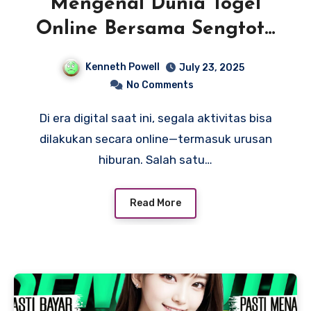
Mengenal Dunia Togel
Online Bersama Sengtoto
dan Toto Macau
Kenneth Powell
July 23, 2025
No Comments
Di era digital saat ini, segala aktivitas bisa
dilakukan secara online—termasuk urusan
hiburan. Salah satu…
Read More