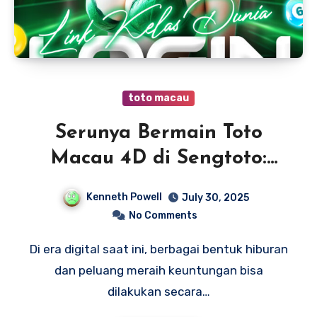
toto macau
Serunya Bermain Toto
Macau 4D di Sengtoto:
Peluang Menang Besar
Kenneth Powell
July 30, 2025
dan Pengalaman Berbeda
No Comments
Di era digital saat ini, berbagai bentuk hiburan
dan peluang meraih keuntungan bisa
dilakukan secara…