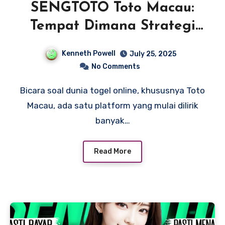
SENGTOTO Toto Macau:
Tempat Dimana Strategi
dan Keberuntungan
Kenneth Powell
July 25, 2025
Bertemu
No Comments
Bicara soal dunia togel online, khususnya Toto
Macau, ada satu platform yang mulai dilirik
banyak…
Read More