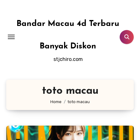
Skip
to
content
Bandar Macau 4d Terbaru
Banyak Diskon
stjchiro.com
toto macau
Home
toto macau