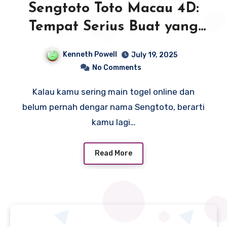
Sengtoto Toto Macau 4D:
Tempat Serius Buat yang
Niat Menang Besar
Kenneth Powell
July 19, 2025
No Comments
Kalau kamu sering main togel online dan
belum pernah dengar nama Sengtoto, berarti
kamu lagi…
Read More