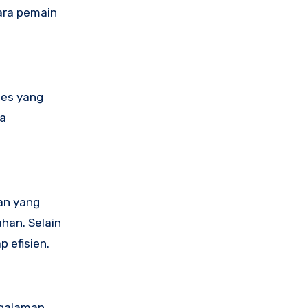
ara pemain
ses yang
ka
an yang
uhan. Selain
 efisien.
ngalaman