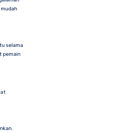
an mudah
tu selama
at pemain
gat
inkan.