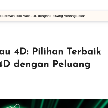
aik Bermain Toto Macau 4D dengan Peluang Menang Besar
 4D: Pilihan Terbaik
4D dengan Peluang