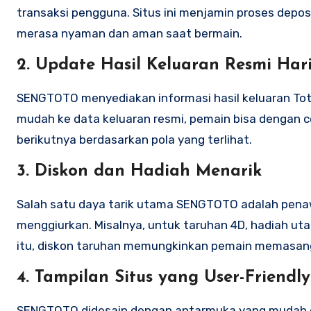
transaksi pengguna. Situs ini menjamin proses depo
merasa nyaman dan aman saat bermain.
2. Update Hasil Keluaran Resmi Har
SENGTOTO menyediakan informasi hasil keluaran Tot
mudah ke data keluaran resmi, pemain bisa dengan 
berikutnya berdasarkan pola yang terlihat.
3. Diskon dan Hadiah Menarik
Salah satu daya tarik utama SENGTOTO adalah pena
menggiurkan. Misalnya, untuk taruhan 4D, hadiah utam
itu, diskon taruhan memungkinkan pemain memasang 
4. Tampilan Situs yang User-Friendly
SENGTOTO didesain dengan antarmuka yang mudah d