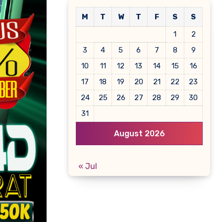
M
T
W
T
F
S
S
1
2
3
4
5
6
7
8
9
10
11
12
13
14
15
16
17
18
19
20
21
22
23
24
25
26
27
28
29
30
31
August 2026
« Jul