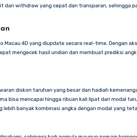
sit dan withdraw yang cepat dan transparan, sehingga p
ian
o Macau 4D yang diupdate secara real-time. Dengan ak
cepat mengecek hasil undian dan membuat prediksi ang
waran diskon taruhan yang besar dan hadiah kemenang
a bisa mencapai hingga ribuan kali lipat dari modal tar
lebih banyak kombinasi angka dengan modal yang tetap
ipahami, sehingga baik pemula maupun pemain berpe