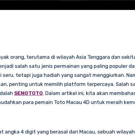
nyak orang, terutama di wilayah Asia Tenggara dan sekita
njadi salah satu jenis permainan yang paling populer d
i seru, tetapi juga hadiah yang sangat menggiurkan. Na
 penting untuk memilih platform terpercaya. Salah sa
adalah
SENGTOTO
. Dalam artikel ini, kita akan membahas
udahkan para pemain Toto Macau 4D untuk meraih kem
 angka 4 digit yang berasal dari Macau, sebuah wilayah