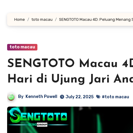
Home
toto macau
SENGTOTO Macau 4D: Peluang Menang Set
toto macau
SENGTOTO Macau 4D:
Hari di Ujung Jari An
By
Kenneth Powell
July 22, 2025
#toto macau