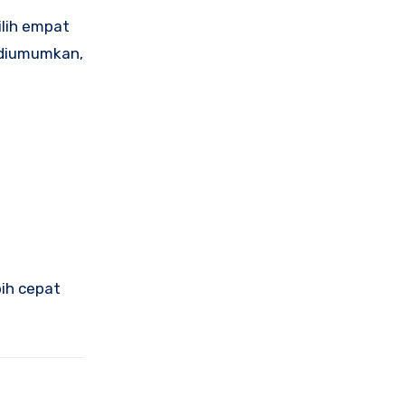
ilih empat
 diumumkan,
ih cepat