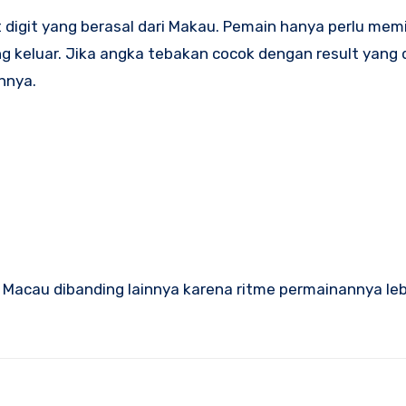
igit yang berasal dari Makau. Pemain hanya perlu mem
g keluar. Jika angka tebakan cocok dengan result yang
nnya.
 Macau dibanding lainnya karena ritme permainannya leb