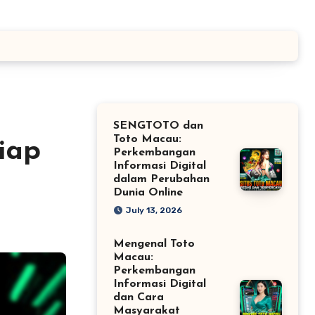
SENGTOTO dan
Toto Macau:
iap
Perkembangan
Informasi Digital
dalam Perubahan
Dunia Online
July 13, 2026
Mengenal Toto
Macau:
Perkembangan
Informasi Digital
dan Cara
Masyarakat