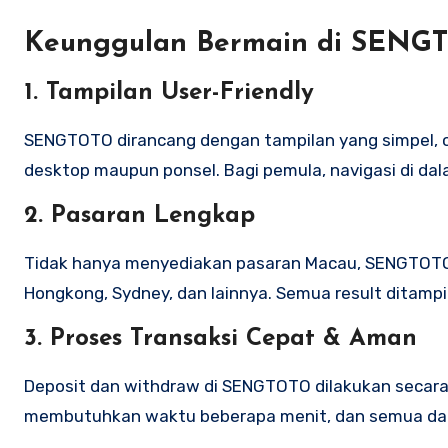
Keunggulan Bermain di SENG
1.
Tampilan User-Friendly
SENGTOTO dirancang dengan tampilan yang simpel, c
desktop maupun ponsel. Bagi pemula, navigasi di dal
2.
Pasaran Lengkap
Tidak hanya menyediakan pasaran Macau, SENGTOTO j
Hongkong, Sydney, dan lainnya. Semua result ditampi
3.
Proses Transaksi Cepat & Aman
Deposit dan withdraw di SENGTOTO dilakukan secara 
membutuhkan waktu beberapa menit, dan semua dat