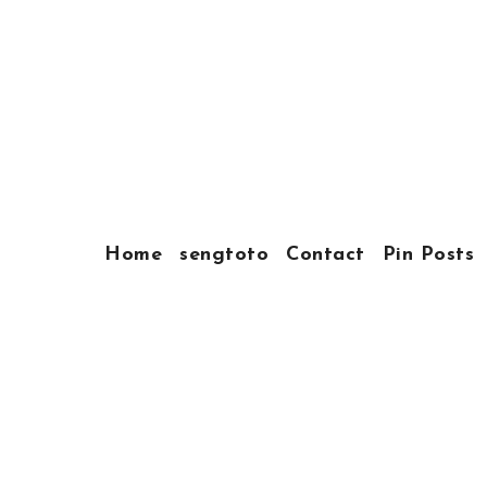
Home
sengtoto
Contact
Pin Posts