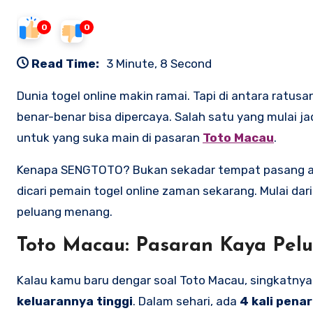
0
0
Read Time:
3 Minute, 8 Second
Dunia togel online makin ramai. Tapi di antara ratus
benar-benar bisa dipercaya. Salah satu yang mulai j
untuk yang suka main di pasaran
Toto Macau
.
Kenapa SENGTOTO? Bukan sekadar tempat pasang angka
dicari pemain togel online zaman sekarang. Mulai da
peluang menang.
Toto Macau: Pasaran Kaya Pel
Kalau kamu baru dengar soal Toto Macau, singkatnya: 
keluarannya tinggi
. Dalam sehari, ada
4 kali penar