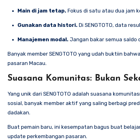
Main di jam tetap.
Fokus di satu atau dua jam ke
Gunakan data histori.
Di SENGTOTO, data resul
Manajemen modal.
Jangan bakar semua saldo da
Banyak member SENGTOTO yang udah buktiin bahwa 
pasaran Macau.
Suasana Komunitas: Bukan Sek
Yang unik dari SENGTOTO adalah suasana komunitasn
sosial, banyak member aktif yang saling berbagi pred
dadakan.
Buat pemain baru, ini kesempatan bagus buat belajar
update perkembangan pasaran.