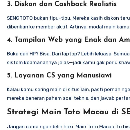
3.
Diskon dan Cashback Realistis
SENGTOTO bukan tipu-tipu. Mereka kasih diskon tar
diberikan ke member aktif. Artinya, modal main kamu 
4.
Tampilan Web yang Enak dan A
Buka dari HP? Bisa. Dari laptop? Lebih leluasa. Semu
sistem keamanannya jelas—jadi kamu gak perlu khawat
5.
Layanan CS yang Manusiawi
Kalau kamu sering main di situs lain, pasti pernah n
mereka beneran paham soal teknis, dan jawab perta
Strategi Main Toto Macau di
Jangan cuma ngandelin hoki. Main Toto Macau itu bi