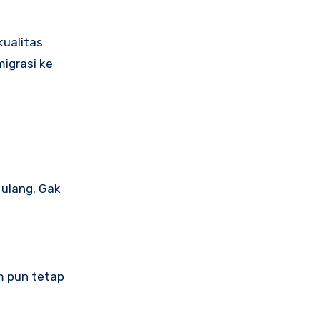
kualitas
migrasi ke
 ulang. Gak
m pun tetap