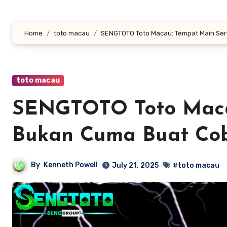
Home
toto macau
SENGTOTO Toto Macau: Tempat Main Se
toto macau
SENGTOTO Toto Macau
Bukan Cuma Buat Co
By
Kenneth Powell
July 21, 2025
#toto macau