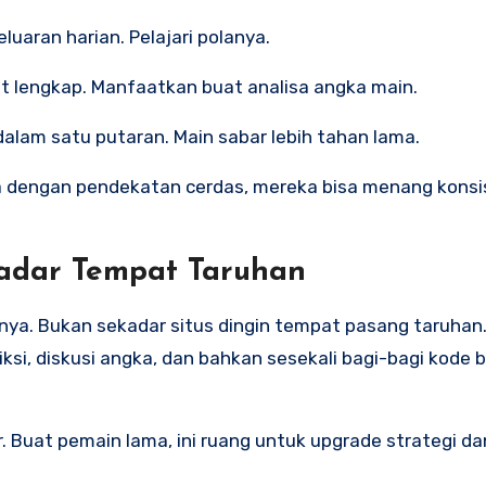
luaran harian. Pelajari polanya.
t lengkap. Manfaatkan buat analisa angka main.
lam satu putaran. Main sabar lebih tahan lama.
dengan pendekatan cerdas, mereka bisa menang konsis
adar Tempat Taruhan
ya. Bukan sekadar situs dingin tempat pasang taruhan.
iksi, diskusi angka, dan bahkan sesekali bagi-bagi kode 
. Buat pemain lama, ini ruang untuk upgrade strategi da