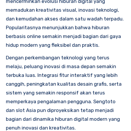
mencerminkan evolusi hiburan digital yang
memadukan kreativitas visual, inovasi teknologi,
dan kemudahan akses dalam satu wadah terpadu.
Popularitasnya menunjukkan bahwa hiburan
berbasis online semakin menjadi bagian dari gaya
hidup modern yang fleksibel dan praktis.
Dengan perkembangan teknologi yang terus
melaju, peluang inovasi di masa depan semakin
terbuka luas. Integrasi fitur interaktif yang lebih
canggih, peningkatan kualitas desain grafis, serta
sistem yang semakin responsif akan terus
memperkaya pengalaman pengguna. Sengtoto
dan slot Asia pun diproyeksikan tetap menjadi
bagian dari dinamika hiburan digital modern yang
penuh inovasi dan kreativitas.