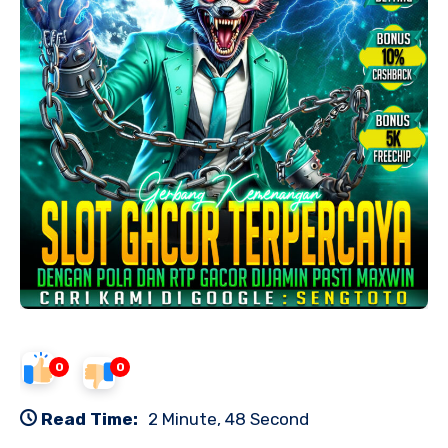
0
0
Read Time:
2 Minute, 48 Second