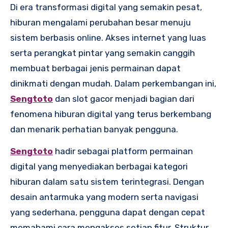
Di era transformasi digital yang semakin pesat,
hiburan mengalami perubahan besar menuju
sistem berbasis online. Akses internet yang luas
serta perangkat pintar yang semakin canggih
membuat berbagai jenis permainan dapat
dinikmati dengan mudah. Dalam perkembangan ini,
Sengtoto
dan slot gacor menjadi bagian dari
fenomena hiburan digital yang terus berkembang
dan menarik perhatian banyak pengguna.
Sengtoto
hadir sebagai platform permainan
digital yang menyediakan berbagai kategori
hiburan dalam satu sistem terintegrasi. Dengan
desain antarmuka yang modern serta navigasi
yang sederhana, pengguna dapat dengan cepat
memahami cara mengakses setiap fitur. Struktur