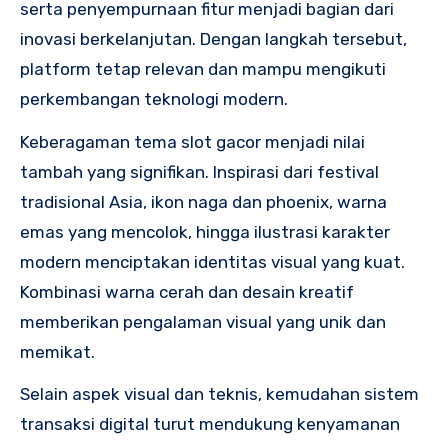
serta penyempurnaan fitur menjadi bagian dari
inovasi berkelanjutan. Dengan langkah tersebut,
platform tetap relevan dan mampu mengikuti
perkembangan teknologi modern.
Keberagaman tema slot gacor menjadi nilai
tambah yang signifikan. Inspirasi dari festival
tradisional Asia, ikon naga dan phoenix, warna
emas yang mencolok, hingga ilustrasi karakter
modern menciptakan identitas visual yang kuat.
Kombinasi warna cerah dan desain kreatif
memberikan pengalaman visual yang unik dan
memikat.
Selain aspek visual dan teknis, kemudahan sistem
transaksi digital turut mendukung kenyamanan