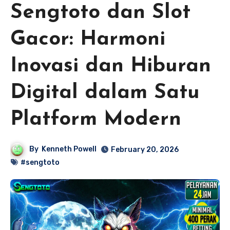
Sengtoto dan Slot
Gacor: Harmoni
Inovasi dan Hiburan
Digital dalam Satu
Platform Modern
By
Kenneth Powell
February 20, 2026
#sengtoto