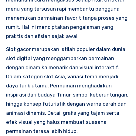
menu yang tersusun rapi membantu pengguna
menemukan permainan favorit tanpa proses yang
rumit. Hal ini menciptakan pengalaman yang
praktis dan efisien sejak awal.
Slot gacor merupakan istilah populer dalam dunia
slot digital yang menggambarkan permainan
dengan dinamika menarik dan visual interaktif.
Dalam kategori slot Asia, variasi tema menjadi
daya tarik utama. Permainan menghadirkan
inspirasi dari budaya Timur, simbol keberuntungan,
hingga konsep futuristik dengan warna cerah dan
animasi dinamis. Detail grafis yang tajam serta
efek visual yang halus membuat suasana
permainan terasa lebih hidup.