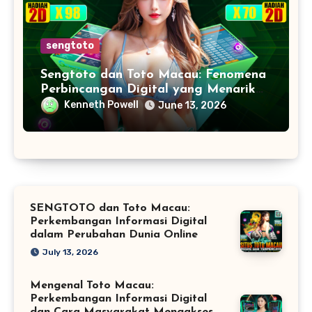
sengtoto
Sengtoto dan Toto Macau: Fenomena
Perbincangan Digital yang Menarik
Perhatian Komunitas Online
Kenneth Powell
June 13, 2026
SENGTOTO dan Toto Macau:
Perkembangan Informasi Digital
dalam Perubahan Dunia Online
July 13, 2026
Mengenal Toto Macau:
Perkembangan Informasi Digital
dan Cara Masyarakat Mengakses