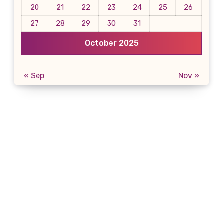
20
21
22
23
24
25
26
27
28
29
30
31
October 2025
« Sep
Nov »