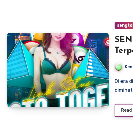
sengto
SENG
Terp
Ken
Di era digital saat ini, permainan toto online semakin
diminat
Read