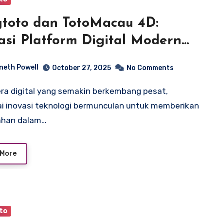
toto dan TotoMacau 4D:
asi Platform Digital Modern
an Sistem Real-Time dan
neth Powell
October 27, 2025
No Comments
manan Tinggi
i inovasi teknologi bermunculan untuk memberikan
han dalam…
 More
to