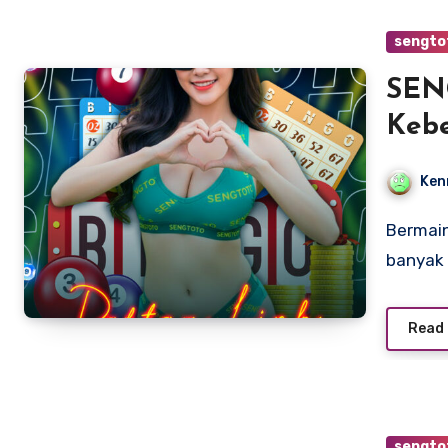
sengto
SEN
Kebe
Ken
Bermain togel sudah lama menjadi hiburan yang digemari
banyak 
Read
sengto