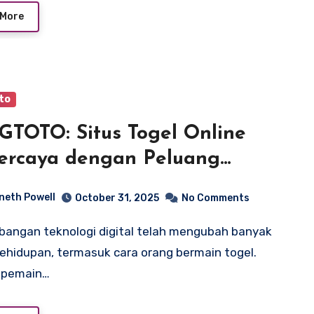
 More
to
TOTO: Situs Togel Online
ercaya dengan Peluang
ang Maksimal
neth Powell
October 31, 2025
No Comments
ehidupan, termasuk cara orang bermain togel.
, pemain…