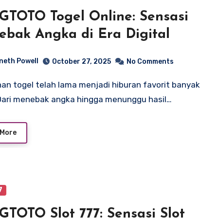
TOTO Togel Online: Sensasi
bak Angka di Era Digital
neth Powell
October 27, 2025
No Comments
Dari menebak angka hingga menunggu hasil…
 More
7
TOTO Slot 777: Sensasi Slot