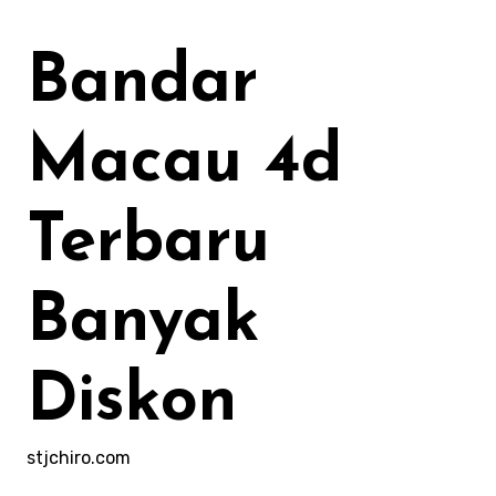
Skip
to
Bandar
content
Macau 4d
Terbaru
Banyak
Diskon
stjchiro.com