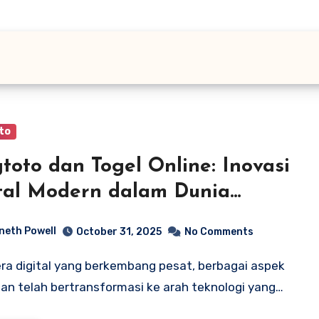
to
toto dan Togel Online: Inovasi
tal Modern dalam Dunia
ka
neth Powell
October 31, 2025
No Comments
an telah bertransformasi ke arah teknologi yang…