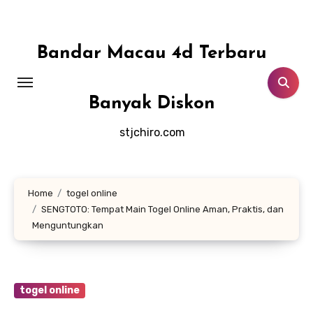
Skip
to
content
Bandar Macau 4d Terbaru
Banyak Diskon
stjchiro.com
Home
togel online
SENGTOTO: Tempat Main Togel Online Aman, Praktis, dan
Menguntungkan
togel online