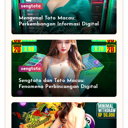
sengtoto
Mengenal Toto Macau:
Perkembangan Informasi Digital
dan Cara Masyarakat Mengakses
Data Secara Modern
sengtoto
Sengtoto dan Toto Macau:
Fenomena Perbincangan Digital
yang Menarik Perhatian Komunitas
Online