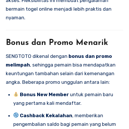
akses. Fleksibilitas ini membuat pengalaman
bermain togel online menjadi lebih praktis dan
nyaman.
Bonus dan Promo Menarik
SENGTOTO dikenal dengan
bonus dan promo
melimpah
, sehingga pemain bisa mendapatkan
keuntungan tambahan selain dari kemenangan
angka. Beberapa promo unggulan antara lain:
Bonus New Member
untuk pemain baru
yang pertama kali mendaftar.
Cashback Kekalahan
, memberikan
pengembalian saldo bagi pemain yang belum