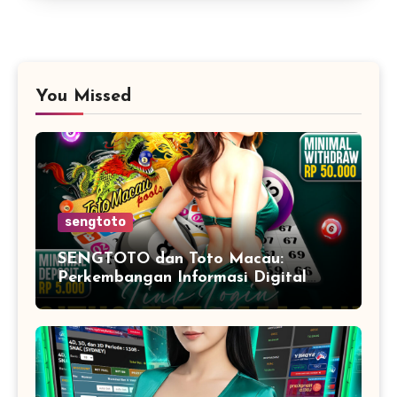
You Missed
sengtoto
SENGTOTO dan Toto Macau:
Perkembangan Informasi Digital
dalam Perubahan Dunia Online