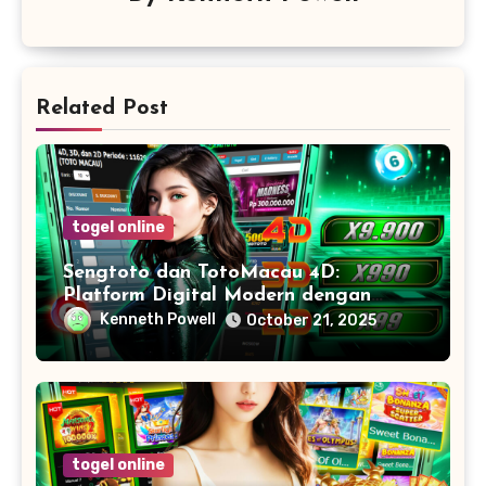
Related Post
togel online
Sengtoto dan TotoMacau 4D:
Platform Digital Modern dengan
Inovasi dan Kecepatan Data
Kenneth Powell
October 21, 2025
togel online