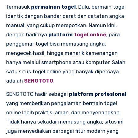
termasuk
permainan togel
. Dulu, bermain togel
identik dengan bandar darat dan catatan angka
manual, yang cukup merepotkan. Namun kini,
dengan hadirnya
platform
togel online
, para
penggemar togel bisa memasang angka,
mengecek hasil, hingga menarik kemenangan
hanya melalui smartphone atau komputer. Salah
satu situs togel online yang banyak dipercaya
adalah
SENGTOTO
.
SENGTOTO hadir sebagai
platform profesional
yang memberikan pengalaman bermain togel
online lebih praktis, aman, dan menyenangkan.
Tidak hanya sekadar memasang angka, situs ini
juga menyediakan berbagai fitur modern yang