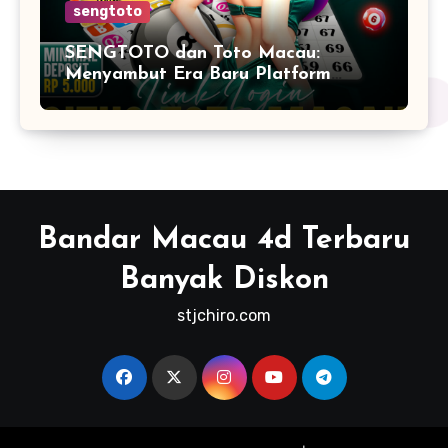
sengtoto
SENGTOTO dan Toto Macau:
Menyambut Era Baru Platform
Digital dengan Pengalaman Modern
dan Praktis
Bandar Macau 4d Terbaru
Banyak Diskon
stjchiro.com