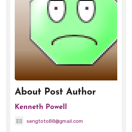
About Post Author
Kenneth Powell
sengtoto88@gmail.com