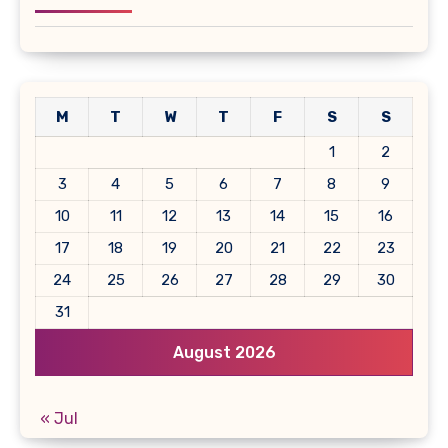
M
T
W
T
F
S
S
1
2
3
4
5
6
7
8
9
10
11
12
13
14
15
16
17
18
19
20
21
22
23
24
25
26
27
28
29
30
31
August 2026
« Jul