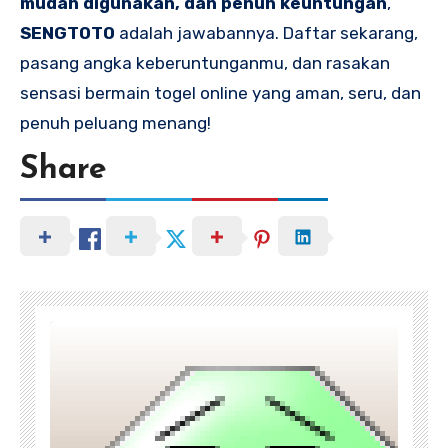
mudah digunakan, dan penuh keuntungan
,
SENGTOTO
adalah jawabannya. Daftar sekarang,
pasang angka keberuntunganmu, dan rasakan
sensasi bermain togel online yang aman, seru, dan
penuh peluang menang!
Share