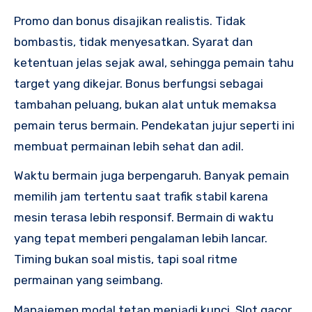
Promo dan bonus disajikan realistis. Tidak
bombastis, tidak menyesatkan. Syarat dan
ketentuan jelas sejak awal, sehingga pemain tahu
target yang dikejar. Bonus berfungsi sebagai
tambahan peluang, bukan alat untuk memaksa
pemain terus bermain. Pendekatan jujur seperti ini
membuat permainan lebih sehat dan adil.
Waktu bermain juga berpengaruh. Banyak pemain
memilih jam tertentu saat trafik stabil karena
mesin terasa lebih responsif. Bermain di waktu
yang tepat memberi pengalaman lebih lancar.
Timing bukan soal mistis, tapi soal ritme
permainan yang seimbang.
Manajemen modal tetap menjadi kunci. Slot gacor