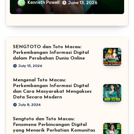
Perhatian Komunitas Online
Kenneth Powell
June 13, 2026
SENGTOTO dan Toto Macau:
Perkembangan Informasi Digital
dalam Perubahan Dunia Online
July 13, 2026
Mengenal Toto Macau:
Perkembangan Informasi Digital
dan Cara Masyarakat Mengakses
Data Secara Modern
July 8, 2026
Sengtoto dan Toto Macau:
Fenomena Perbincangan Digital
yang Menarik Perhatian Komunitas