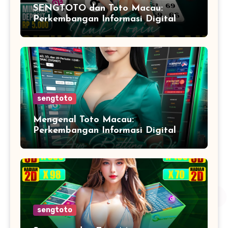
SENGTOTO dan Toto Macau:
Perkembangan Informasi Digital
dalam Perubahan Dunia Online
sengtoto
Mengenal Toto Macau:
Perkembangan Informasi Digital
dan Cara Masyarakat Mengakses
Data Secara Modern
sengtoto