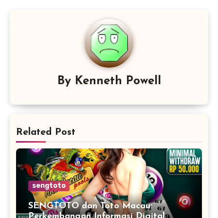
By
Kenneth Powell
Related Post
sengtoto
SENGTOTO dan Toto Macau:
Perkembangan Informasi Digital