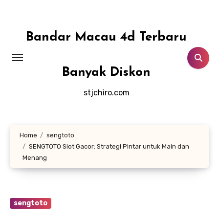
Skip
to
content
Bandar Macau 4d Terbaru
Banyak Diskon
stjchiro.com
Home
sengtoto
SENGTOTO Slot Gacor: Strategi Pintar untuk Main dan
Menang
sengtoto