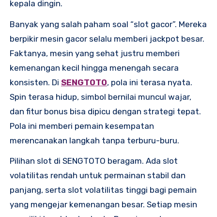
kepala dingin.
Banyak yang salah paham soal “slot gacor”. Mereka
berpikir mesin gacor selalu memberi jackpot besar.
Faktanya, mesin yang sehat justru memberi
kemenangan kecil hingga menengah secara
konsisten. Di
SENGTOTO
, pola ini terasa nyata.
Spin terasa hidup, simbol bernilai muncul wajar,
dan fitur bonus bisa dipicu dengan strategi tepat.
Pola ini memberi pemain kesempatan
merencanakan langkah tanpa terburu-buru.
Pilihan slot di SENGTOTO beragam. Ada slot
volatilitas rendah untuk permainan stabil dan
panjang, serta slot volatilitas tinggi bagi pemain
yang mengejar kemenangan besar. Setiap mesin