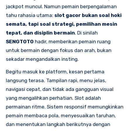
jackpot muncul. Namun pemain berpengalaman
tahu rahasia utama:
slot gacor bukan soal hoki
semata, tapi soal strategi, pemilihan mesin
tepat, dan disiplin bermain
. Di sinilah
SENGTOTO
hadir, memberikan pemain ruang
untuk bermain dengan fokus dan arah, bukan
sekadar mengandalkan insting.
Begitu masuk ke platform, kesan pertama
langsung terasa. Tampilan rapi, menu jelas,
navigasi cepat, dan tidak ada gangguan visual
yang mengalihkan perhatian. Slot adalah
permainan ritme. Sistem responsif memungkinkan
pemain membaca pola, menyesuaikan taruhan,
dan menentukan langkah berikutnya dengan