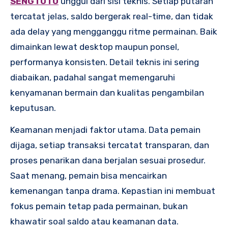
SENGTOTO
unggul dari sisi teknis. Setiap putaran
tercatat jelas, saldo bergerak real-time, dan tidak
ada delay yang mengganggu ritme permainan. Baik
dimainkan lewat desktop maupun ponsel,
performanya konsisten. Detail teknis ini sering
diabaikan, padahal sangat memengaruhi
kenyamanan bermain dan kualitas pengambilan
keputusan.
Keamanan menjadi faktor utama. Data pemain
dijaga, setiap transaksi tercatat transparan, dan
proses penarikan dana berjalan sesuai prosedur.
Saat menang, pemain bisa mencairkan
kemenangan tanpa drama. Kepastian ini membuat
fokus pemain tetap pada permainan, bukan
khawatir soal saldo atau keamanan data.