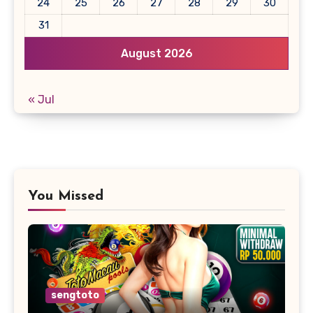
24
25
26
27
28
29
30
31
August 2026
« Jul
You Missed
sengtoto