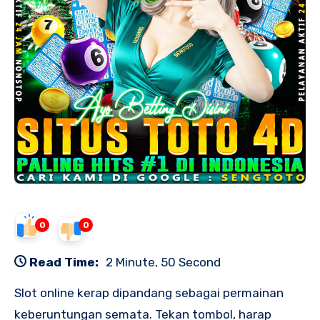
0
0
Read Time:
2 Minute, 50 Second
Slot online kerap dipandang sebagai permainan
keberuntungan semata. Tekan tombol, harap