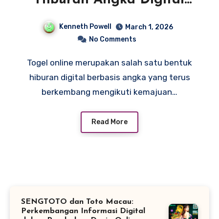
yang Praktis dan Semakin
Kenneth Powell
March 1, 2026
Digemari
No Comments
Togel online merupakan salah satu bentuk
hiburan digital berbasis angka yang terus
berkembang mengikuti kemajuan…
Read More
SENGTOTO dan Toto Macau:
Perkembangan Informasi Digital