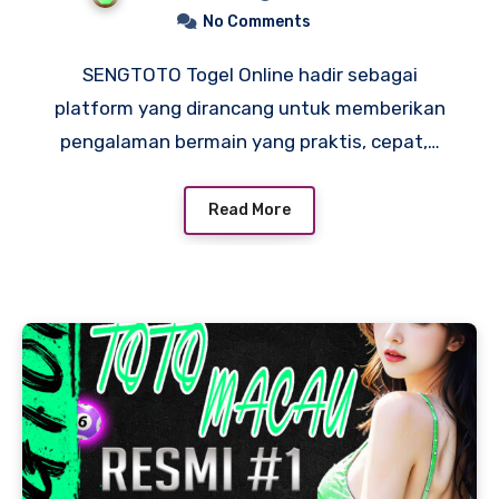
Terkontrol
No Comments
SENGTOTO Togel Online hadir sebagai
platform yang dirancang untuk memberikan
pengalaman bermain yang praktis, cepat,…
Read More