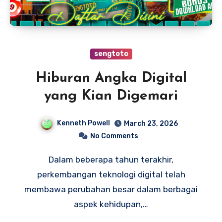
sengtoto
Hiburan Angka Digital
yang Kian Digemari
Kenneth Powell
March 23, 2026
No Comments
Dalam beberapa tahun terakhir,
perkembangan teknologi digital telah
membawa perubahan besar dalam berbagai
aspek kehidupan,…