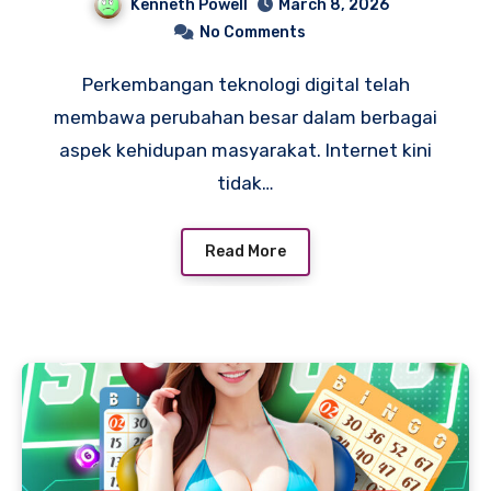
Kenneth Powell
March 8, 2026
Digital
No Comments
Perkembangan teknologi digital telah
membawa perubahan besar dalam berbagai
aspek kehidupan masyarakat. Internet kini
tidak…
Read More