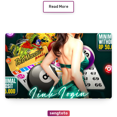
Read More
sengtoto