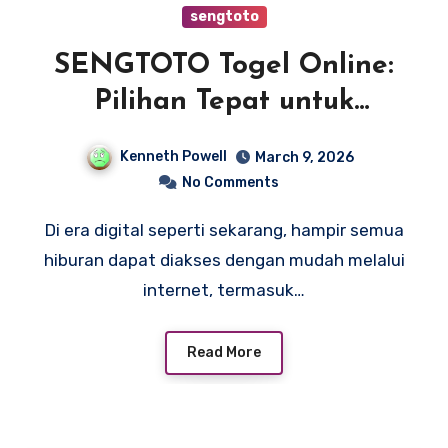
sengtoto
SENGTOTO Togel Online:
Pilihan Tepat untuk
Pengalaman Bermain
Kenneth Powell
March 9, 2026
Angka yang Praktis dan
No Comments
Seru
Di era digital seperti sekarang, hampir semua
hiburan dapat diakses dengan mudah melalui
internet, termasuk…
Read More