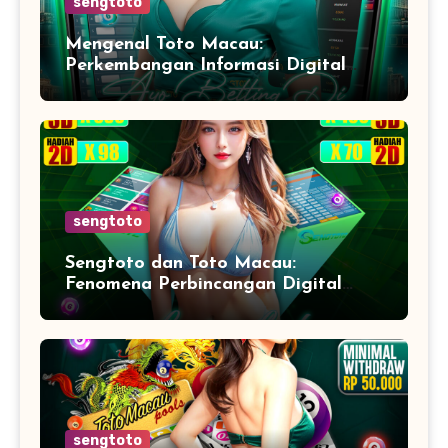
sengtoto
Mengenal Toto Macau:
Perkembangan Informasi Digital
dan Cara Masyarakat Mengakses
Data Secara Modern
sengtoto
Sengtoto dan Toto Macau:
Fenomena Perbincangan Digital
yang Menarik Perhatian Komunitas
Online
sengtoto