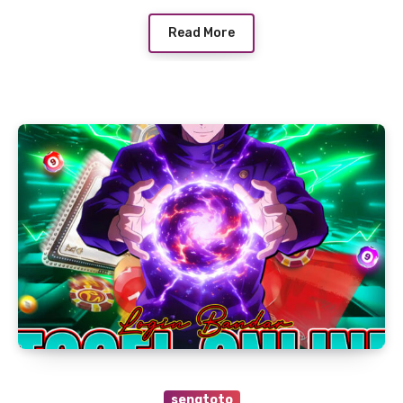
Read More
sengtoto