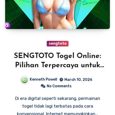
sengtoto
SENGTOTO Togel Online:
Pilihan Terpercaya untuk
Pecinta Permainan Angka
Kenneth Powell
March 10, 2026
No Comments
Di era digital seperti sekarang, permainan
togel tidak lagi terbatas pada cara
konvensional. Internet memungkinkan…