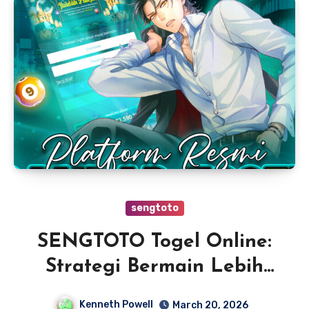
sengtoto
SENGTOTO Togel Online:
Strategi Bermain Lebih
Terarah, Efisien, dan
Kenneth Powell
March 20, 2026