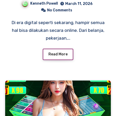
Kenneth Powell
March 11, 2026
No Comments
Di era digital seperti sekarang, hampir semua
hal bisa dilakukan secara online. Dari belanja,
pekerjaan,…
Read More