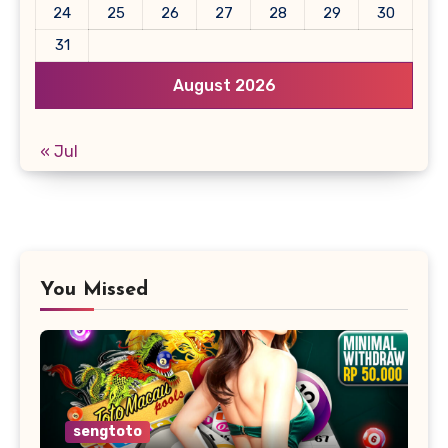
24
25
26
27
28
29
30
31
August 2026
« Jul
You Missed
sengtoto