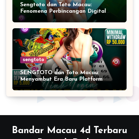
Sengtoto dan Toto Macau:
Fenomena Perbincangan Digital
yang Menarik Perhatian Komunitas
Online
sengtoto
SENGTOTO dan Toto Macau:
Menyambut Era Baru Platform
Digital dengan Pengalaman Modern
dan Praktis
Bandar Macau 4d Terbaru