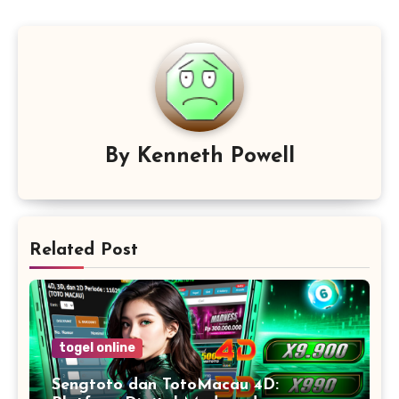
By
Kenneth Powell
Related Post
togel online
Sengtoto dan TotoMacau 4D: