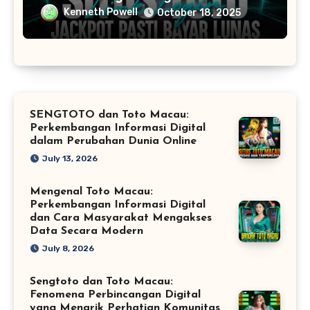
Menguntungkan
Kenneth Powell
October 18, 2025
SENGTOTO dan Toto Macau:
Perkembangan Informasi Digital
dalam Perubahan Dunia Online
July 13, 2026
Mengenal Toto Macau:
Perkembangan Informasi Digital
dan Cara Masyarakat Mengakses
Data Secara Modern
July 8, 2026
Sengtoto dan Toto Macau:
Fenomena Perbincangan Digital
yang Menarik Perhatian Komunitas