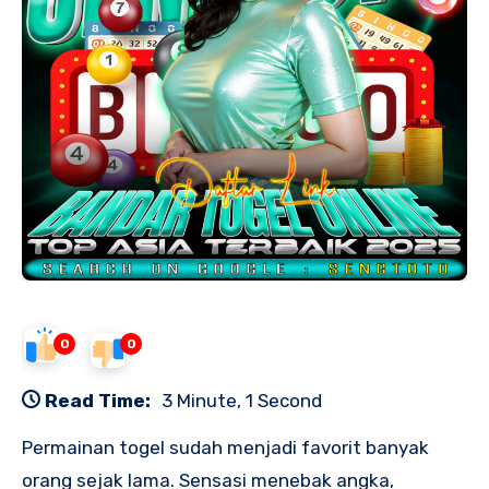
0
0
Read Time:
3 Minute, 1 Second
Permainan togel sudah menjadi favorit banyak
orang sejak lama. Sensasi menebak angka,