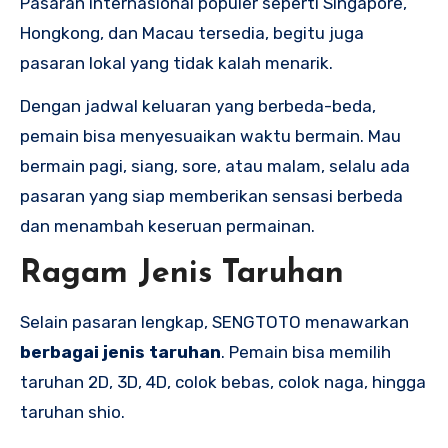
Pasaran internasional populer seperti Singapore,
Hongkong, dan Macau tersedia, begitu juga
pasaran lokal yang tidak kalah menarik.
Dengan jadwal keluaran yang berbeda-beda,
pemain bisa menyesuaikan waktu bermain. Mau
bermain pagi, siang, sore, atau malam, selalu ada
pasaran yang siap memberikan sensasi berbeda
dan menambah keseruan permainan.
Ragam Jenis Taruhan
Selain pasaran lengkap, SENGTOTO menawarkan
berbagai jenis taruhan
. Pemain bisa memilih
taruhan 2D, 3D, 4D, colok bebas, colok naga, hingga
taruhan shio.