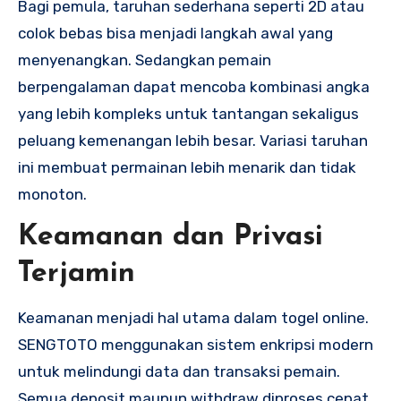
Bagi pemula, taruhan sederhana seperti 2D atau
colok bebas bisa menjadi langkah awal yang
menyenangkan. Sedangkan pemain
berpengalaman dapat mencoba kombinasi angka
yang lebih kompleks untuk tantangan sekaligus
peluang kemenangan lebih besar. Variasi taruhan
ini membuat permainan lebih menarik dan tidak
monoton.
Keamanan dan Privasi
Terjamin
Keamanan menjadi hal utama dalam togel online.
SENGTOTO menggunakan sistem enkripsi modern
untuk melindungi data dan transaksi pemain.
Semua deposit maupun withdraw diproses cepat,