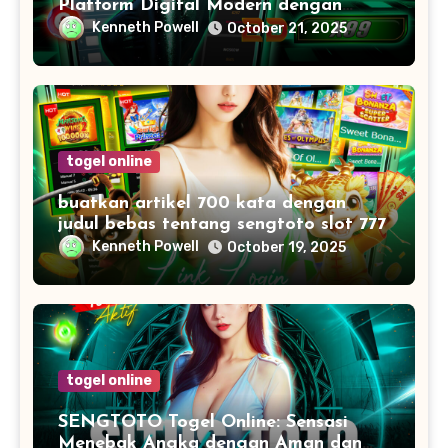
Platform Digital Modern dengan
Inovasi dan Kecepatan Data
Kenneth Powell
October 21, 2025
togel online
buatkan artikel 700 kata dengan
judul bebas tentang sengtoto slot 777
Kenneth Powell
October 19, 2025
togel online
SENGTOTO Togel Online: Sensasi
Menebak Angka dengan Aman dan