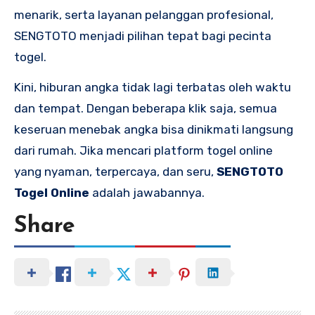
menarik, serta layanan pelanggan profesional,
SENGTOTO menjadi pilihan tepat bagi pecinta
togel.
Kini, hiburan angka tidak lagi terbatas oleh waktu
dan tempat. Dengan beberapa klik saja, semua
keseruan menebak angka bisa dinikmati langsung
dari rumah. Jika mencari platform togel online
yang nyaman, terpercaya, dan seru,
SENGTOTO
Togel Online
adalah jawabannya.
Share