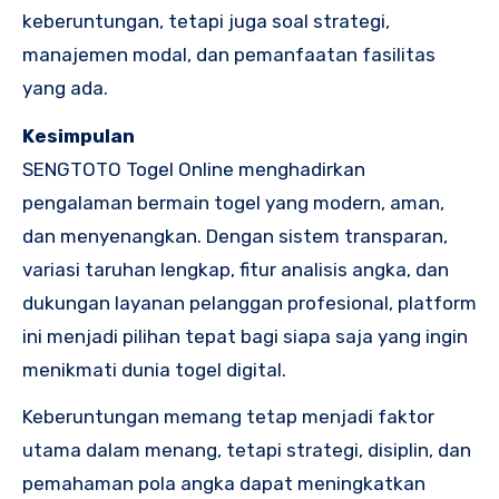
keberuntungan, tetapi juga soal strategi,
manajemen modal, dan pemanfaatan fasilitas
yang ada.
Kesimpulan
SENGTOTO Togel Online menghadirkan
pengalaman bermain togel yang modern, aman,
dan menyenangkan. Dengan sistem transparan,
variasi taruhan lengkap, fitur analisis angka, dan
dukungan layanan pelanggan profesional, platform
ini menjadi pilihan tepat bagi siapa saja yang ingin
menikmati dunia togel digital.
Keberuntungan memang tetap menjadi faktor
utama dalam menang, tetapi strategi, disiplin, dan
pemahaman pola angka dapat meningkatkan