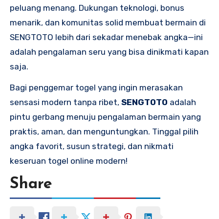
peluang menang. Dukungan teknologi, bonus
menarik, dan komunitas solid membuat bermain di
SENGTOTO lebih dari sekadar menebak angka—ini
adalah pengalaman seru yang bisa dinikmati kapan
saja.
Bagi penggemar togel yang ingin merasakan
sensasi modern tanpa ribet,
SENGTOTO
adalah
pintu gerbang menuju pengalaman bermain yang
praktis, aman, dan menguntungkan. Tinggal pilih
angka favorit, susun strategi, dan nikmati
keseruan togel online modern!
Share