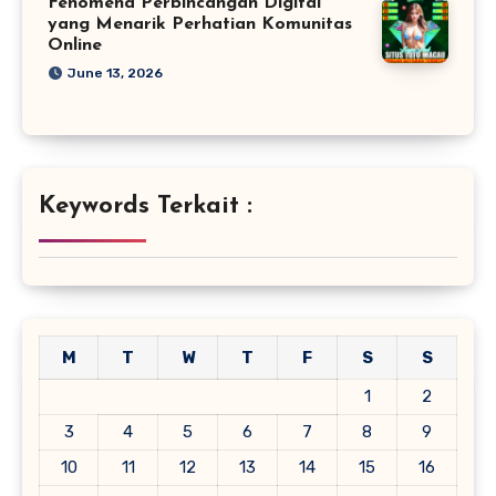
Fenomena Perbincangan Digital
yang Menarik Perhatian Komunitas
Online
June 13, 2026
Keywords Terkait :
M
T
W
T
F
S
S
1
2
3
4
5
6
7
8
9
10
11
12
13
14
15
16