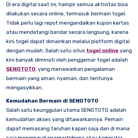
Di era digital saat ini, hampir semua aktivitas bisa
dilakukan secara online, termasuk bermain togel.
Tidak perlu lagi repot mengandalkan kupon kertas
atau mendatangi bandar secara langsung, karena
kini togel dapat dimainkan melalui platform digital
dengan mudah. Salah satu situs
togel online
yang
kini banyak diminati oleh penggemar togel adalah
SENGTOTO
, yang menawarkan pengalaman
bermain yang aman, nyaman, dan tentunya
mengasyikkan.
Kemudahan Bermain di SENGTOTO
Salah satu keunggulan utama SENGTOTO adalah
kemudahan akses yang ditawarkannya. Pemain
dapat memasang taruhan kapan saja dan di mana
saja menggunakan smartphone atau komputer.