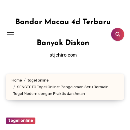
Skip
to
content
Bandar Macau 4d Terbaru
Banyak Diskon
stjchiro.com
Home
togel online
SENGTOTO Togel Online: Pengalaman Seru Bermain
Togel Modern dengan Praktis dan Aman
togel online