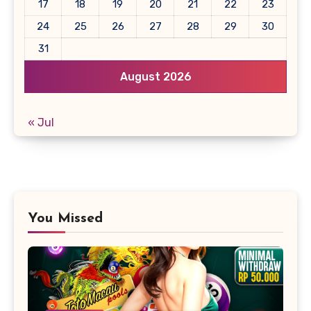
17
18
19
20
21
22
23
24
25
26
27
28
29
30
31
August 2026
« Jul
You Missed