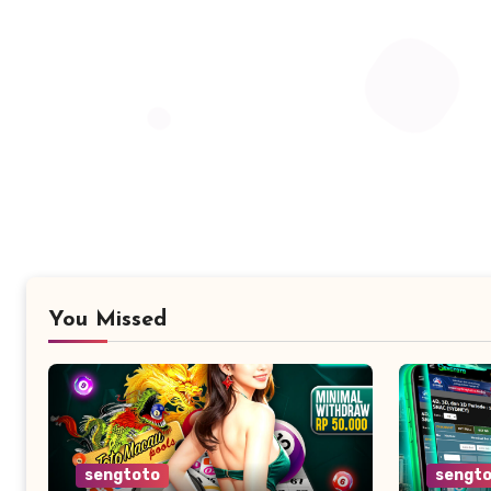
You Missed
sengtoto
sengt