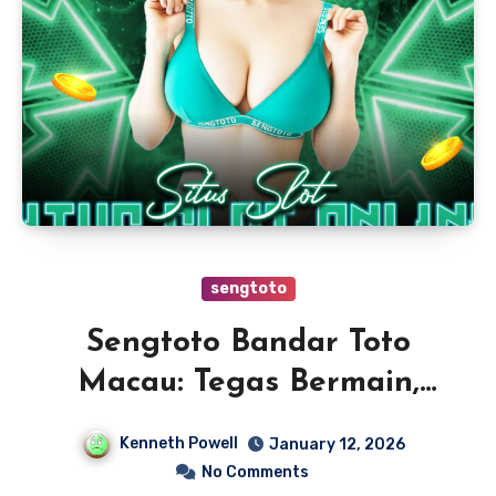
sengtoto
Sengtoto Bandar Toto
Macau: Tegas Bermain,
Jelas Mengambil Arah
Kenneth Powell
January 12, 2026
No Comments