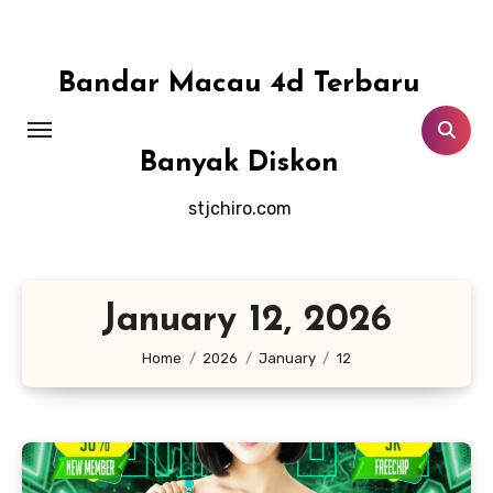
Skip
to
content
Bandar Macau 4d Terbaru
Banyak Diskon
stjchiro.com
January 12, 2026
Home
2026
January
12