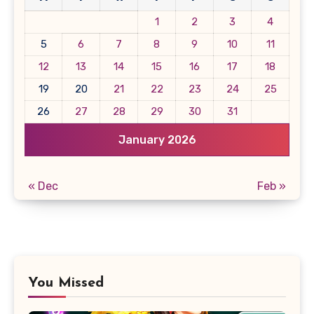
1
2
3
4
5
6
7
8
9
10
11
12
13
14
15
16
17
18
19
20
21
22
23
24
25
26
27
28
29
30
31
January 2026
« Dec
Feb »
You Missed