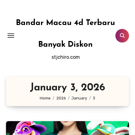
Skip
to
content
Bandar Macau 4d Terbaru
Banyak Diskon
stjchiro.com
January 3, 2026
Home
2026
January
3