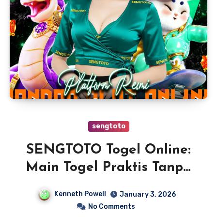
sengtoto
SENGTOTO Togel Online:
Main Togel Praktis Tanpa
Ribet
Kenneth Powell
January 3, 2026
No Comments