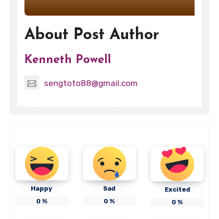
About Post Author
Kenneth Powell
sengtoto88@gmail.com
Happy
Sad
Excited
0
%
0
%
0
%