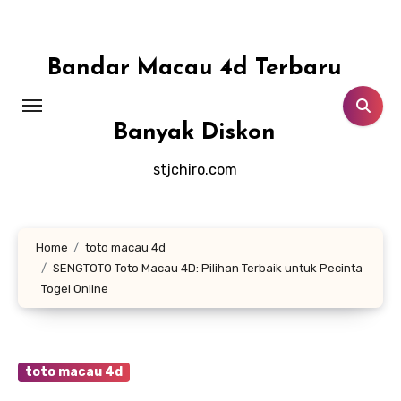
Skip
to
content
Bandar Macau 4d Terbaru
Banyak Diskon
stjchiro.com
Home
toto macau 4d
SENGTOTO Toto Macau 4D: Pilihan Terbaik untuk Pecinta
Togel Online
toto macau 4d