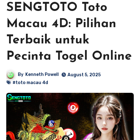
SENGTOTO Toto
Macau 4D: Pilihan
Terbaik untuk
Pecinta Togel Online
By
Kenneth Powell
August 5, 2025
#toto macau 4d