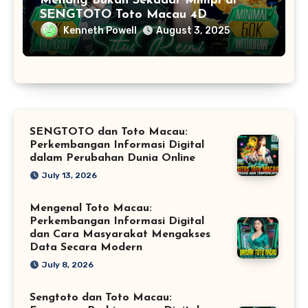
Menang Bukan Sekadar Mimpi di
SENGTOTO Toto Macau 4D
Kenneth Powell
August 3, 2025
SENGTOTO dan Toto Macau:
Perkembangan Informasi Digital
dalam Perubahan Dunia Online
July 13, 2026
Mengenal Toto Macau:
Perkembangan Informasi Digital
dan Cara Masyarakat Mengakses
Data Secara Modern
July 8, 2026
Sengtoto dan Toto Macau: