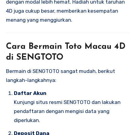
dengan modal lebih hemat. Hadiah untuk taruhan
4D juga cukup besar, memberikan kesempatan
menang yang menggiurkan.
Cara Bermain Toto Macau 4D
di SENGTOTO
Bermain di SENGTOTO sangat mudah, berikut
langkah-langkahnya:
Daftar Akun
Kunjungi situs resmi SENGTOTO dan lakukan
pendaftaran dengan mengisi data yang
diperlukan.
Deposit Dana