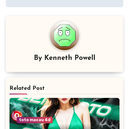
By
Kenneth Powell
Related Post
toto macau 4d