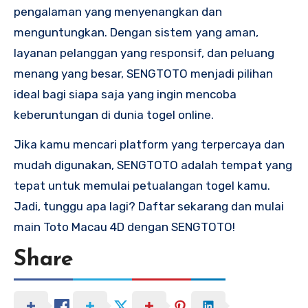
pengalaman yang menyenangkan dan
menguntungkan. Dengan sistem yang aman,
layanan pelanggan yang responsif, dan peluang
menang yang besar, SENGTOTO menjadi pilihan
ideal bagi siapa saja yang ingin mencoba
keberuntungan di dunia togel online.
Jika kamu mencari platform yang terpercaya dan
mudah digunakan, SENGTOTO adalah tempat yang
tepat untuk memulai petualangan togel kamu.
Jadi, tunggu apa lagi? Daftar sekarang dan mulai
main Toto Macau 4D dengan SENGTOTO!
Share