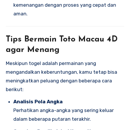
kemenangan dengan proses yang cepat dan
aman.
Tips Bermain Toto Macau 4D
agar Menang
Meskipun togel adalah permainan yang
mengandalkan keberuntungan, kamu tetap bisa
meningkatkan peluang dengan beberapa cara
berikut:
Analisis Pola Angka
Perhatikan angka-angka yang sering keluar
dalam beberapa putaran terakhir.